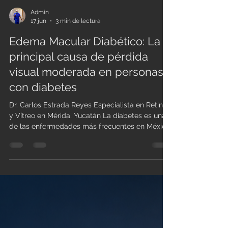
Admin
17 jun
3 min de lectura
Edema Macular Diabético: La
principal causa de pérdida
visual moderada en personas
con diabetes
Dr. Carlos Estrada Reyes Especialista en Retina
y Vítreo en Mérida, Yucatán La diabetes es una
de las enfermedades más frecuentes en México
y particularmente en Yucatán. Muchas personas
saben que la diabetes puede afectar los riñones,
el corazón o los nervios, pero pocos conocen