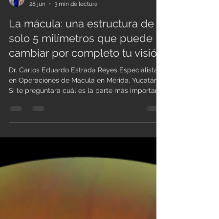
Admin
28 jun
3 min de lectura
La mácula: una estructura de
solo 5 milímetros que puede
cambiar por completo tu visión.
Dr. Carlos Eduardo Estrada Reyes Especialista
en Operaciones de Macula en Mérida, Yucatán
Si te preguntara cuál es la parte más importante
de tus ojos para leer un mensaje, reconocer el
rostro de un familiar o conducir con seguridad,
probablemente pensarías que se trata de toda
la retina. Sin embargo, existe una estructura que
mide apenas 5 milímetros de diámetro,
aproximadamente el tamaño de un grano de
arroz, y de ella depende la calidad de tu visión.
La macula esta represe