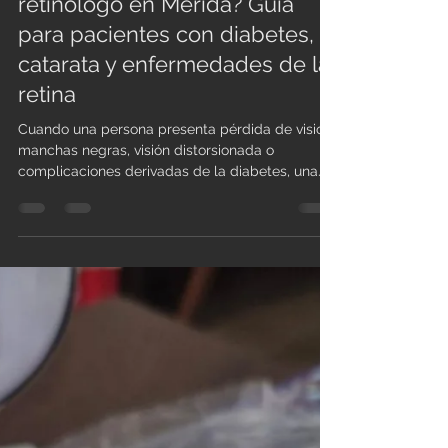
Admin
3 jun
3 min de lectura
¿Cómo elegir un buen
retinólogo en Mérida? Guía
para pacientes con diabetes,
catarata y enfermedades de la
retina
Cuando una persona presenta pérdida de visión,
manchas negras, visión distorsionada o
complicaciones derivadas de la diabetes, una
de las preguntas más frecuentes es: ¿con qué
especialista debo acudir? La retina es una