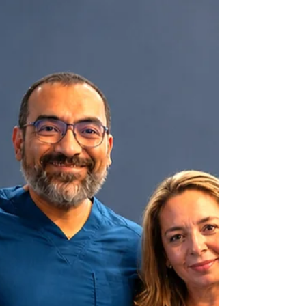
Mérida, generalmente lo hacen porque
enfrentan una situación que puede poner en
riesgo su visión: retinopatía diabética,
degeneración macular, hemorragias
intraoculares, agujeros maculares o incluso un
desprendimiento de retina. Mi nombre es Dr.
Carlos Eduardo Estrada Reyes y mi trayectoria
profesional ha estado dedicada precisamente al
diagnóstico, tratamiento y cirugía de las
enfermedades que afectan la retina, la mácula y
el vít