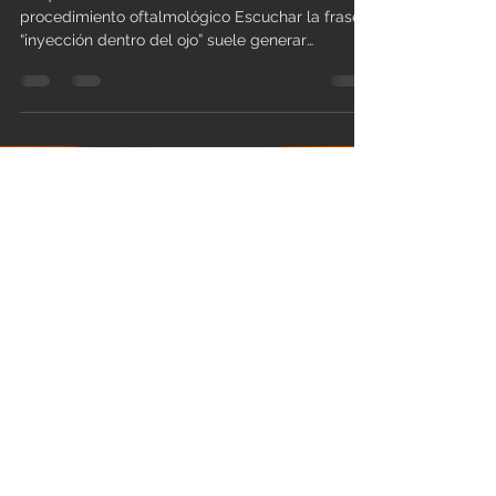
Admin
19 may
3 min de lectura
¿Las inyecciones intraoculares
duelen?
Lo que realmente debe saber sobre este
procedimiento oftalmológico Escuchar la frase
“inyección dentro del ojo” suele generar
ansiedad inmediata, y es completamente
entendible. Vabysmo, el antiangiogenico mas
potente para degeneración macular humeda. En
consulta, muchos de mis pacientes en Mérida
llegan pensando que será un procedimiento
doloroso o muy invasivo. Sin embargo, la
realidad es muy diferente a lo que imaginan.