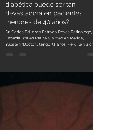
¿Por qué la retinopatía
diabética puede ser tan
devastadora en pacientes
menores de 40 años?
Dr. Carlos Eduardo Estrada Reyes Retinólogo,
Especialista en Retina y Vítreo en Mérida,
Yucatán "Doctor... tengo 32 años. Perdí la visión
de un día a otro ¿Cómo es posible que ya
necesite una cirugía de retina?" Es una pregunta
que escucho con más frecuencia de la que me
gustaría. Existe la idea de que las
complicaciones graves de la diabetes aparecen
únicamente en personas mayores o después de
décadas de enfermedad. Sin embargo, cada vez
vemos más pacientes menores de 40 año