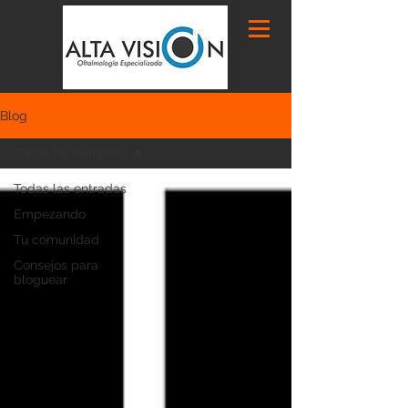
Blog
Todas las entradas
Todas las entradas
Empezando
Tu comunidad
Consejos para
bloguear